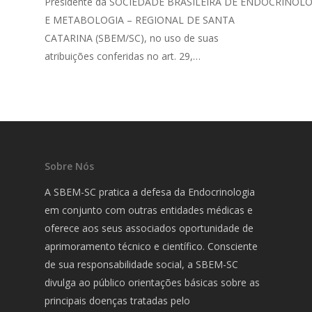
Presidente da SOCIEDADE BRASILEIRA DE ENDOCRINOL
E METABOLOGIA – REGIONAL DE SANTA
CATARINA (SBEM/SC), no uso de suas
atribuições conferidas no art. 29,…
Sobre Nós
A SBEM-SC pratica a defesa da Endocrinologia
em conjunto com outras entidades médicas e
oferece aos seus associados oportunidade de
aprimoramento técnico e científico. Consciente
de sua responsabilidade social, a SBEM-SC
divulga ao público orientações básicas sobre as
principais doenças tratadas pelo