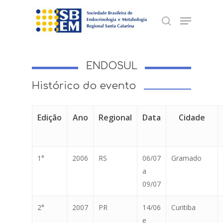
Skip
Menu
to
search
Close
main
Menu
content
ENDOSUL
Histórico do evento
Edição
Ano
Regional
Data
Cidade
1°
2006
RS
06/07
Gramado
a
09/07
2°
2007
PR
14/06
Curitiba
e