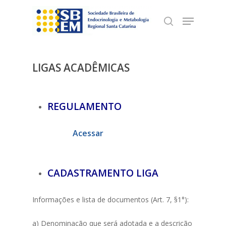
Skip
Menu
to
search
Close
main
Menu
content
LIGAS ACADÊMICAS
REGULAMENTO
Acessar
CADASTRAMENTO LIGA
Informações e lista de documentos (Art. 7, §1°):
a) Denominação que será adotada e a descrição