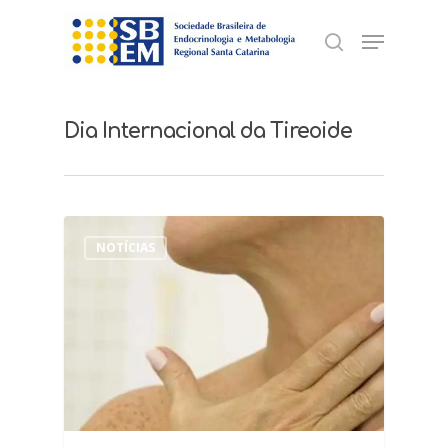
Skip
Menu
to
search
Close
main
Menu
content
Dia Internacional da Tireoide
NOTÍCIAS