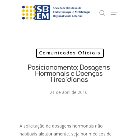
Skip
Menu
to
search
Close
main
Menu
content
Comunicados Oficiais
Posicionamento: Dosagens
Hormonais e Doenças
Tireoidianas
21 de abril de 2016
A solicitação de dosagens hormonais não
habituais aleatoriamente, seja por médicos de