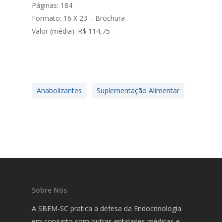
Páginas: 184
Formato: 16 X 23 – Brochura
Valor (média): R$ 114,75
Anabolizantes
Suplementação Alimentar
Sobre Nós
A SBEM-SC pratica a defesa da Endocrinologia
em conjunto com outras entidades médicas e