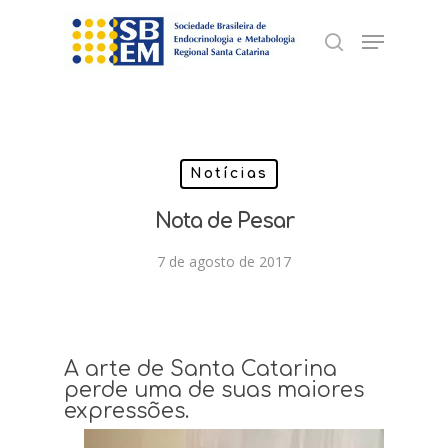
Skip
Menu
to
search
Close
main
Menu
content
Notícias
Nota de Pesar
7 de agosto de 2017
A arte de Santa Catarina
perde uma de suas maiores
expressões.