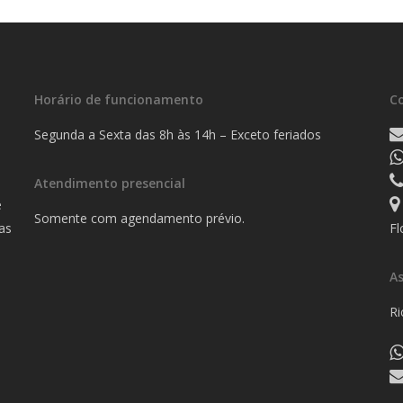
Horário de funcionamento
C
Segunda a Sexta das 8h às 14h – Exceto feriados
Atendimento presencial
e
Somente com agendamento prévio.
as
Fl
A
R