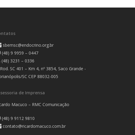
ontatos
sbemsc@endocrino.org.br
(48) 9 9959 – 0447
(48) 3231 – 0336
Rod. SC 401 – Km 4, nº 3854, Saco Grande -
orianópolis/SC CEP 88032-005
ssessoria de Imprensa
icardo Macuco – RMC Comunicação
(48) 9 9112 9810
contato@ricardomacuco.com.br