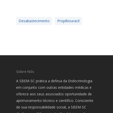
Desabastecimento
Propiltiouracil
Sobre Nós
A SBEM-SC pratica a defesa da Endocrinologia
em conjunto com outras entidades médicas e
oferece aos seus associados oportunidade de
aprimoramento técnico e científico. Consciente
de sua responsabilidade social, a SBEM-SC