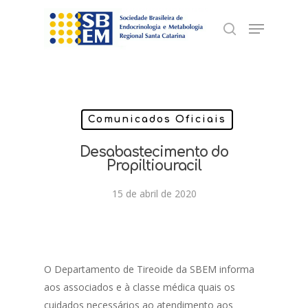
Skip
Menu
to
search
Close
main
Menu
content
Comunicados Oficiais
Desabastecimento do
Propiltiouracil
15 de abril de 2020
O Departamento de Tireoide da SBEM informa
aos associados e à classe médica quais os
cuidados necessários ao atendimento aos